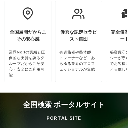
全国展開だからこ
優秀な認定セラピ
完全個
その安心感
スト集団
ー
業界No.1の実績と圧
有資格者や整体師、
秘密厳守
倒的な支持を誇るグ
トレーナーなど、あ
シーが守
ループだからこそ安
らゆる業界のプロフ
でお客様
心・安全にご利用可
ェッショナルが集結
える癒し
能
全国検索 ポータルサイト
PORTAL SITE