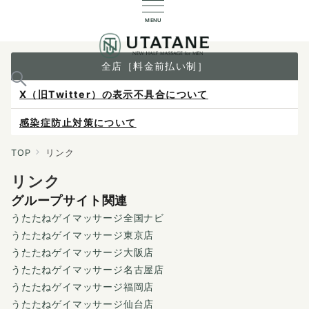
MENU
全店［料金前払い制］
X（旧Twitter）の表示不具合について
感染症防止対策について
ご予約は各店へ直接お問い合わせください。
TOP
リンク
リンク
料金は当日施術前にお支払いください。
グループサイト関連
うたたねゲイマッサージ全国ナビ
うたたねゲイマッサージ東京店
うたたねゲイマッサージ大阪店
うたたねゲイマッサージ名古屋店
うたたねゲイマッサージ福岡店
うたたねゲイマッサージ仙台店