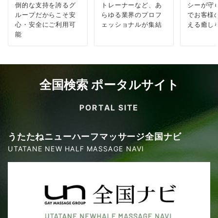
倒的な支持を誇るグ
トレーナーなど、あ
シーが守
ループだからこそ安
らゆる業界のプロフ
でお客様
心・安全にご利用可
ェッショナルが集結
える癒し
能
全国検索 ポータルサイト
PORTAL SITE
うたたねニューハーフマッサージ全国ナビ
UTATANE NEW HALF MASSAGE NAVI