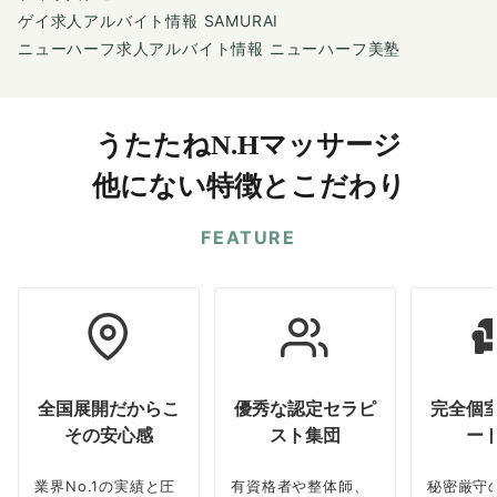
ゲイ求人アルバイト情報 SAMURAI
ニューハーフ求人アルバイト情報 ニューハーフ美塾
うたたねN.Hマッサージ
他にない特徴とこだわり
FEATURE
全国展開だからこ
優秀な認定セラピ
完全個
その安心感
スト集団
ー
業界No.1の実績と圧
有資格者や整体師、
秘密厳守